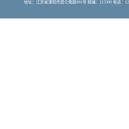
地址：江苏省溧阳市昆仑南路901号 邮编：213300 电话：12309