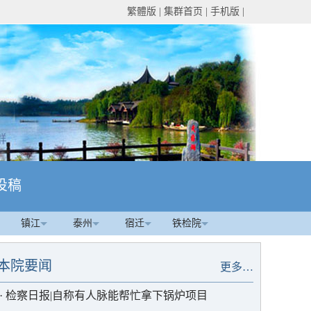
繁體版
|
集群首页
|
手机版
|
投稿
镇江
泰州
宿迁
铁检院
本院要闻
更多…
·
检察日报|自称有人脉能帮忙拿下锅炉项目