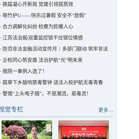
·
换届凝心开新局 党建引领提质效
·
萌竹护U——快乐过暑假 安全不“放假”
·
合力调解化纠纷 检察为民暖人心
·
江苏法治报|双重监控锁不住错位情感
·
防范非法金融活动宣传月︱多部门联动 筑牢非法
集资“防护墙”
·
企检同心筑安盾 法治护航“光”明未来
·
我院一事例入选了！
·
庭审下乡敲响禁毒警钟 送法入校护航无毒青春
·
警惕“上头电子烟”，不是潮流，是毒流！
视觉专栏
更多…