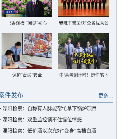
书香润检 “阅见”初心
我院干警荣获“全省优秀公
诉人”称号
保护“舌尖”安全
中/高考倒计时！愿你笔下
生花，圆梦今夏
案件发布
更多…
·
溧阳检察：自称有人脉能帮忙拿下锅炉项目
·
溧阳检察：双重监控锁不住错位情感
·
溧阳检察：低价酒以次充好“变身”高档白酒