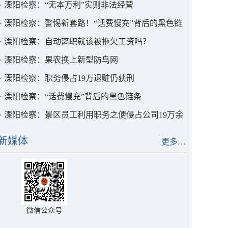
·
溧阳检察：“无本万利”实则非法经营
·
溧阳检察：警惕新套路！“话费慢充”背后的黑色链
条
·
溧阳检察：自动离职就该被拖欠工资吗？
·
溧阳检察：果农换上新型防鸟网
·
溧阳检察：职务侵占19万退赃仍获刑
·
溧阳检察：“话费慢充”背后的黑色链条
·
溧阳检察：景区员工利用职务之便侵占公司19万余
元
新媒体
更多…
微信公众号