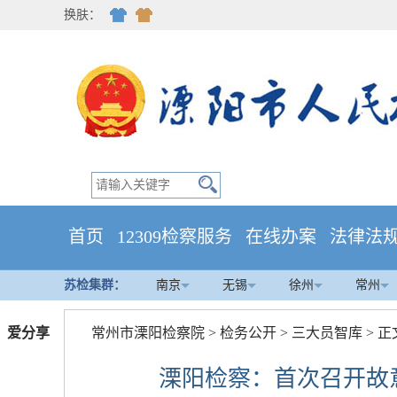
换肤：
首页
12309检察服务
在线办案
法律法
苏检集群：
南京
无锡
徐州
常州
爱分享
常州市溧阳检察院
>
检务公开
>
三大员智库
> 正
溧阳检察：首次召开故