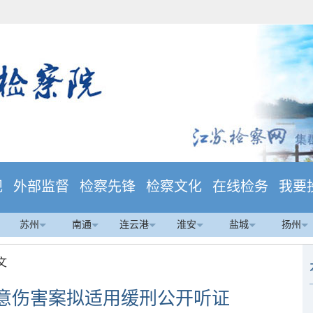
规
外部监督
检察先锋
检察文化
在线检务
我要
苏州
南通
连云港
淮安
盐城
扬州
文
意伤害案拟适用缓刑公开听证