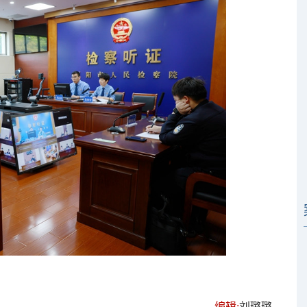
编辑:
刘璐璐