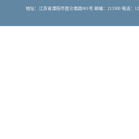
地址：江苏省溧阳市昆仑南路901号 邮编：213300 电话：12309