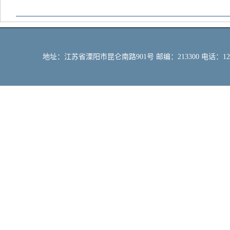
地址：江苏省溧阳市昆仑南路901号 邮编：213300 电话：12309