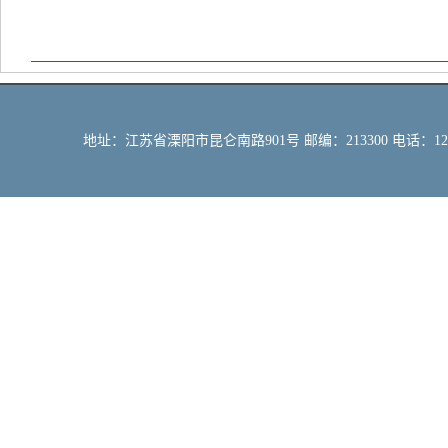
地址：江苏省溧阳市昆仑南路901号 邮编：213300 电话：12309