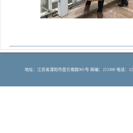
地址：江苏省溧阳市昆仑南路901号 邮编：213300 电话：12309