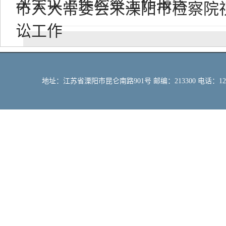
次会议上作检察工作报告
市人大常委会来溧阳市检察院
讼工作
地址：江苏省溧阳市昆仑南路901号 邮编：213300 电话：12309