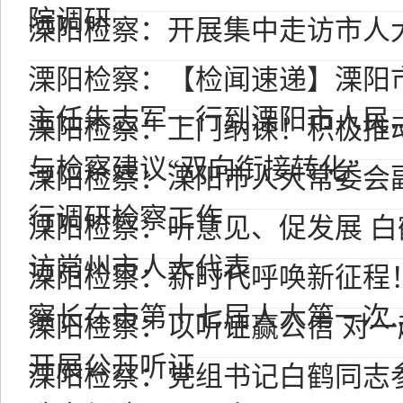
院调研
溧阳检察：开展集中走访市人
溧阳检察：【检闻速递】溧阳
主任朱志军一行到溧阳市人民..
溧阳检察：上门纳谏！积极推
与检察建议“双向衔接转化”
溧阳检察：溧阳市人大常委会
行调研检察工作
溧阳检察：听意见、促发展 
访常州市人大代表
溧阳检察：新时代呼唤新征程
察长在市第十七届人大第一次..
溧阳检察：以听证赢公信 对
开展公开听证
溧阳检察：党组书记白鹤同志