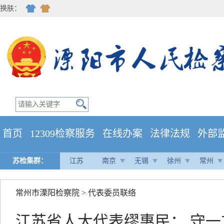
换肤：
首页
12309检察服务
在线办案
法律法规
外部
苏检集群：
江苏
南京
无锡
徐州
常州
常州市溧阳检察院
>
代表委员联络
江苏省人大代表缪惠民： 守一