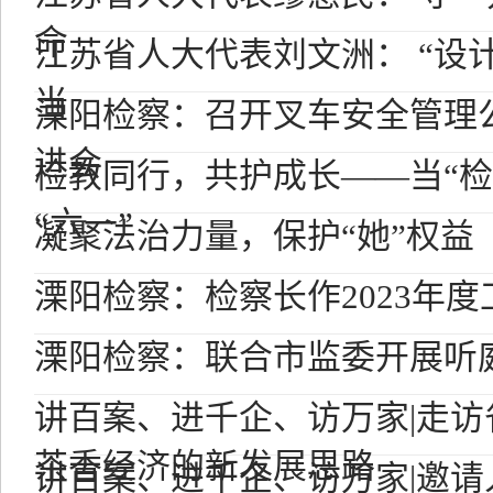
命
江苏省人大代表刘文洲： “设
当
溧阳检察：召开叉车安全管理
进会
检教同行，共护成长——当“检
“六一”
凝聚法治力量，保护“她”权益
溧阳检察：检察长作2023年
溧阳检察：联合市监委开展听
讲百案、进千企、访万家|走访
茶香经济的新发展思路
讲百案、进千企、访万家|邀