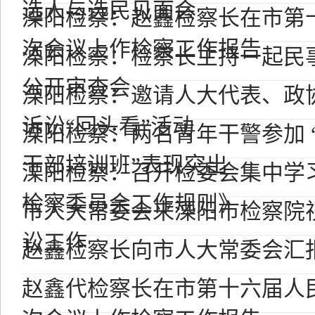
选人与选民见面会
溧阳检察：赵鑫检察长在市第
次会议上作检察工作报告
溧阳检察：检察长主持一起民
公开审查会
溧阳检察：邀请人大代表、政
诉讼“回头看”活动
溧阳检察：两名青年干警参加 “
干部培训班”表现突出
溧阳检察：召开检委会集中学
检察委员会工作规则》
市人大常委会来溧阳市检察院
讼工作
赵鑫检察长向市人大常委会汇
赵鑫代检察长在市第十六届人