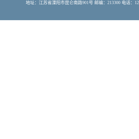
地址：江苏省溧阳市昆仑南路901号 邮编：213300 电话：12309