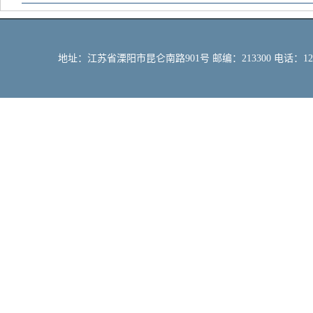
地址：江苏省溧阳市昆仑南路901号 邮编：213300 电话：12309