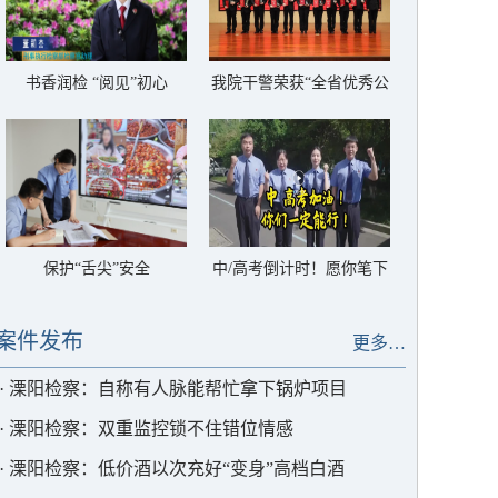
书香润检 “阅见”初心
我院干警荣获“全省优秀公
诉人”称号
保护“舌尖”安全
中/高考倒计时！愿你笔下
生花，圆梦今夏
案件发布
更多…
·
溧阳检察：自称有人脉能帮忙拿下锅炉项目
·
溧阳检察：双重监控锁不住错位情感
·
溧阳检察：低价酒以次充好“变身”高档白酒