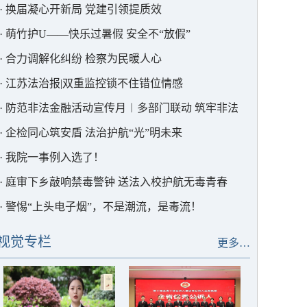
·
换届凝心开新局 党建引领提质效
·
萌竹护U——快乐过暑假 安全不“放假”
·
合力调解化纠纷 检察为民暖人心
·
江苏法治报|双重监控锁不住错位情感
·
防范非法金融活动宣传月︱多部门联动 筑牢非法
集资“防护墙”
·
企检同心筑安盾 法治护航“光”明未来
·
我院一事例入选了！
·
庭审下乡敲响禁毒警钟 送法入校护航无毒青春
·
警惕“上头电子烟”，不是潮流，是毒流！
视觉专栏
更多…