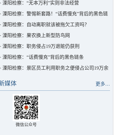
·
溧阳检察：“无本万利”实则非法经营
·
溧阳检察：警惕新套路！“话费慢充”背后的黑色链
条
·
溧阳检察：自动离职就该被拖欠工资吗？
·
溧阳检察：果农换上新型防鸟网
·
溧阳检察：职务侵占19万退赃仍获刑
·
溧阳检察：“话费慢充”背后的黑色链条
·
溧阳检察：景区员工利用职务之便侵占公司19万余
元
新媒体
更多…
微信公众号