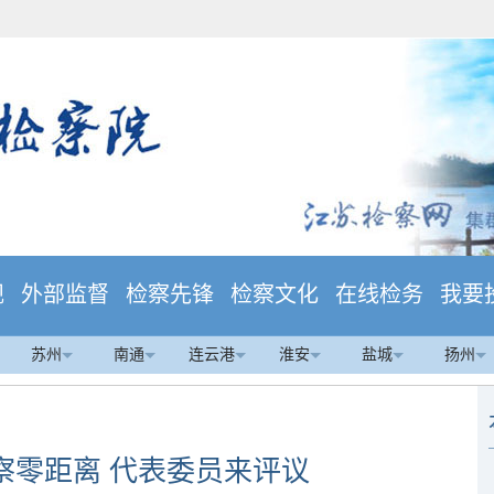
规
外部监督
检察先锋
检察文化
在线检务
我要
苏州
南通
连云港
淮安
盐城
扬州
察零距离 代表委员来评议