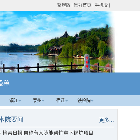
繁體版
|
集群首页
|
手机版
|
投稿
镇江
泰州
宿迁
铁检院
本院要闻
更多…
·
检察日报|自称有人脉能帮忙拿下锅炉项目